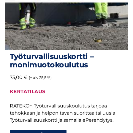
Työturvallisuuskortti –
monimuotokoulutus
75,00
€
(+ alv 25,5 %)
KERTATILAUS
RATEKOn Työturvallisuuskoulutus tarjoaa
tehokkaan ja helpon tavan suorittaa tai uusia
Työturvallisuuskortti ja samalla ePerehdytys.