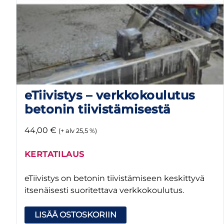
eTiivistys – verkkokoulutus
betonin tiivistämisestä
44,00
€
(+ alv 25,5 %)
KERTATILAUS
eTiivistys on betonin tiivistämiseen keskittyvä
itsenäisesti suoritettava verkkokoulutus.
LISÄÄ OSTOSKORIIN