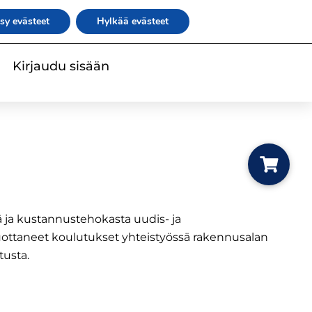
|
|
|
irje
rateko.fi
RATEKO Akatemia
Suomi
sy evästeet
Hylkää evästeet
Kirjaudu sisään
Add to
ä ja kustannustehokasta uudis- ja
ttaneet koulutukset yhteistyössä rakennusalan
tusta.