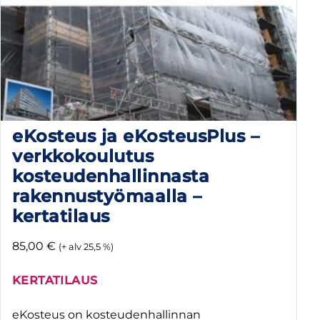
eKosteus ja eKosteusPlus –
verkkokoulutus
kosteudenhallinnasta
rakennustyömaalla –
kertatilaus
85,00
€
(+ alv 25,5 %)
KERTATILAUS
eKosteus on kosteudenhallinnan