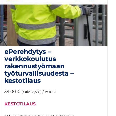
ePerehdytys –
verkkokoulutus
rakennustyömaan
työturvallisuudesta –
kestotilaus
34,00
€
/ vuosi
(+ alv 25,5 %)
KESTOTILAUS