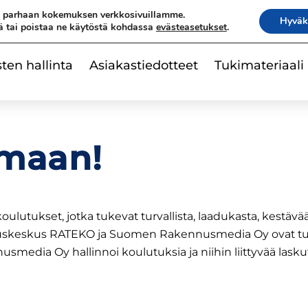
|
e parhaan kokemuksen verkkosivuillamme.
Ota yhteyttä
Tilaa uutisk
Hyväk
ä tai poistaa ne käytöstä kohdassa
evästeasetukset
.
sten hallinta
Asiakastiedotteet
Tukimateriaali
imaan!
lutukset, jotka tukevat turvallista, laadukasta, kestävä
tuskeskus RATEKO ja Suomen Rakennusmedia Oy ovat tuo
smedia Oy hallinnoi koulutuksia ja niihin liittyvää lasku