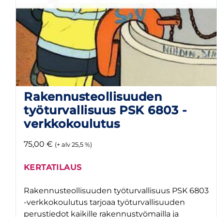
Rakennusteollisuuden
työturvallisuus PSK 6803 -
verkkokoulutus
75,00
€
(+ alv 25,5 %)
KERTATILAUS
Rakennusteollisuuden työturvallisuus PSK 6803
-verkkokoulutus tarjoaa työturvallisuuden
perustiedot kaikille rakennustyömailla ja