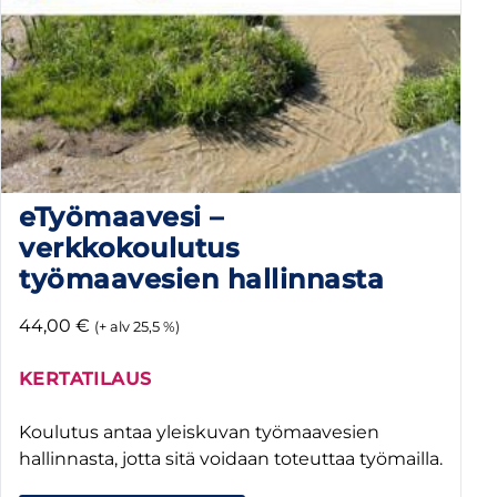
eTyömaavesi –
verkkokoulutus
työmaavesien hallinnasta
44,00
€
(+ alv 25,5 %)
KERTATILAUS
Koulutus antaa yleiskuvan työmaavesien
hallinnasta, jotta sitä voidaan toteuttaa työmailla.