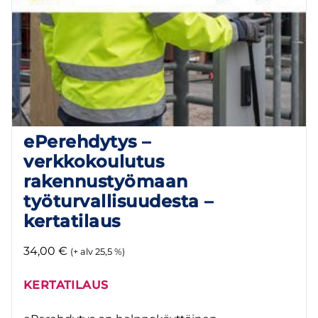
ePerehdytys –
verkkokoulutus
rakennustyömaan
työturvallisuudesta –
kertatilaus
34,00
€
(+ alv 25,5 %)
KERTATILAUS