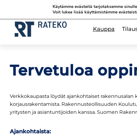
Siirry sisältöön
Siirry sisältöön
Käytämme evästeitä tarjotaksemme sinull
Voit lukea lisää käyttämistämme evästeist
Kauppa
Tilau
Tervetuloa opp
Verkkokaupasta löydät ajankohtaiset rakennusalan kou
korjausrakentamista. Rakennusteollisuuden Koulu
yritysten ja asiantuntijoiden kanssa. Suomen Rakennu
Ajankohtaista: