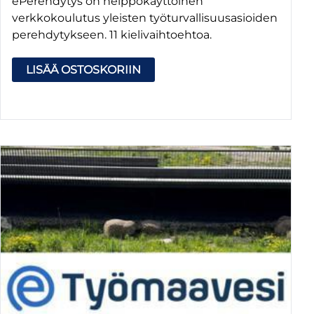
ePerehdytys on helppokäyttöinen
verkkokoulutus yleisten työturvallisuusasioiden
perehdytykseen. 11 kielivaihtoehtoa.
LISÄÄ OSTOSKORIIN