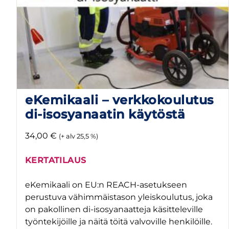
eKemikaali – verkkokoulutus
di-isosyanaatin käytöstä
34,00
€
(+ alv 25,5 %)
KERTATILAUS
eKemikaali on EU:n REACH-asetukseen
perustuva vähimmäistason yleiskoulutus, joka
on pakollinen di-isosyanaatteja käsitteleville
työntekijöille ja näitä töitä valvoville henkilöille.