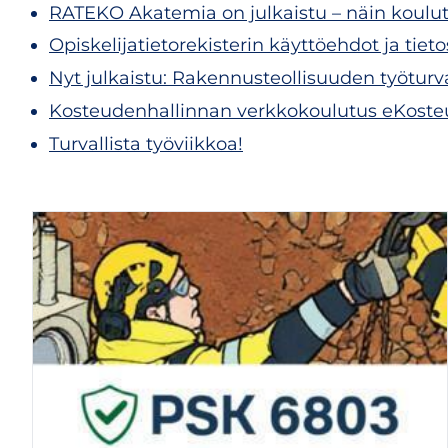
RATEKO Akatemia on julkaistu – näin koulu
Opiskelijatietorekisterin käyttöehdot ja tiet
Nyt julkaistu: Rakennusteollisuuden työtur
Kosteudenhallinnan verkkokoulutus eKoste
Turvallista työviikkoa!