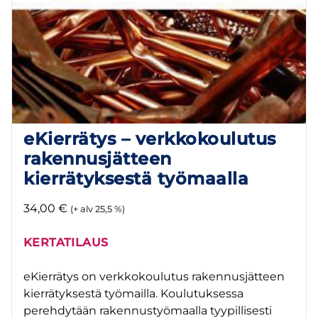
eKierrätys – verkkokoulutus
rakennusjätteen
kierrätyksestä työmaalla
34,00
€
(+ alv 25,5 %)
KERTATILAUS
eKierrätys on verkkokoulutus rakennusjätteen
kierrätyksestä työmailla. Koulutuksessa
perehdytään rakennustyömaalla tyypillisesti