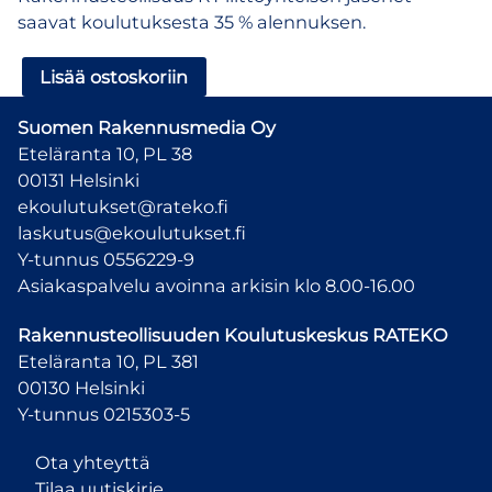
saavat koulutuksesta 35 % alennuksen.
eTeline
Lisää ostoskoriin
–
verkkokoulutus
Suomen Rakennusmedia Oy
telineasentamisesta
Eteläranta 10, PL 38
ja
00131 Helsinki
telineturvallisuudesta
ekoulutukset@rateko.fi
määrä
laskutus@ekoulutukset.fi
Y-tunnus 0556229-9
Asiakaspalvelu avoinna arkisin klo 8.00-16.00
Rakennusteollisuuden Koulutuskeskus
RATEKO
Eteläranta 10, PL 381
00130 Helsinki
Y-tunnus 0215303-5
Ota yhteyttä
Tilaa uutiskirje