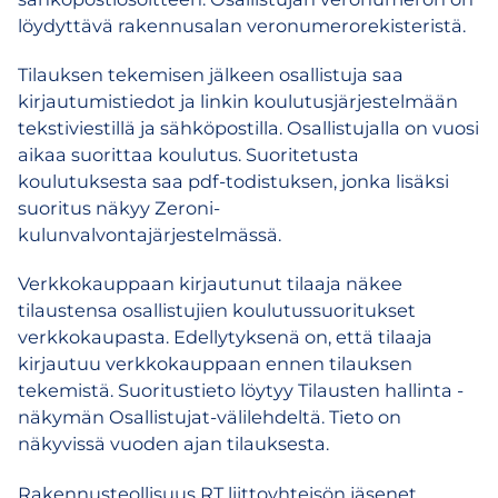
löydyttävä rakennusalan veronumerorekisteristä.
Tilauksen tekemisen jälkeen osallistuja saa
kirjautumistiedot ja linkin koulutusjärjestelmään
tekstiviestillä ja sähköpostilla. Osallistujalla on vuosi
aikaa suorittaa koulutus. Suoritetusta
koulutuksesta saa pdf-todistuksen, jonka lisäksi
suoritus näkyy Zeroni-
kulunvalvontajärjestelmässä.
Verkkokauppaan kirjautunut tilaaja näkee
tilaustensa osallistujien koulutussuoritukset
verkkokaupasta. Edellytyksenä on, että tilaaja
kirjautuu verkkokauppaan ennen tilauksen
tekemistä. Suoritustieto löytyy Tilausten hallinta -
näkymän Osallistujat-välilehdeltä. Tieto on
näkyvissä vuoden ajan tilauksesta.
Rakennusteollisuus RT liittoyhteisön jäsenet