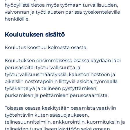
hyödyllistä tietoa myös työmaan turvallisuuden,
valvonnan ja työtilausten parissa työskenteleville
henkilöille.
Koulutuksen sisältö
Koulutus koostuu kolmesta osasta.
Koulutuksen ensimmäisessä osassa käydään läpi
perusasioita: työturvallisuutta ja
työturvallisuusmääräyksiä, kaluston nostoon ja
oikeisiin nostotapoihin liittyviä asioita, työmaalla
työskentelyä ja telineen pystyttämisen,
purkamisen ja peittämisen perusosaamista.
Toisessa osassa keskitytään osaamista vaativiin
työtehtäviin kuten sääsuojaukseen,
telinesuunnitelmiin, ankkurointiin, kuormituksiin ja
telineiden turvalliseen käyttöön sekä omaan