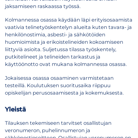
jaksamiseen raskaassa työssä.
Kolmannessa osassa käydään läpi erityisosaamista
vaativia telinetyöskentelyn alueita kuten tavara- ja
henkilönostimia, asbesti- ja sähkötöiden
huomioimista ja erikoistelineiden kokoamiseen
liittyviä asioita. Suljetussa tilassa työskentely,
putkitelineet ja telineiden tarkastus ja
käyttöönotto ovat mukana kolmannessa osassa.
Jokaisessa osassa osaaminen varmistetaan
testeillä. Koulutuksen suoritusaika riippuu
opiskelijan perusosaamisesta ja kokemuksesta.
Yleistä
Tilauksen tekemiseen tarvitset osallistujan
veronumeron, puhelinnumeron ja
sähköpostiosoitteen. Osallistujan veronumeron on