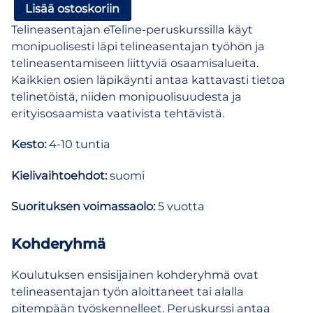
eTeline
Lisää ostoskoriin
–
Telineasentajan eTeline-peruskurssilla käyt
verkkokoulutus
monipuolisesti läpi telineasentajan työhön ja
telineasentamisesta
telineasentamiseen liittyviä osaamisalueita.
ja
Kaikkien osien läpikäynti antaa kattavasti tietoa
telineturvallisuudesta
telinetöistä, niiden monipuolisuudesta ja
määrä
erityisosaamista vaativista tehtävistä.
Kesto:
4-10 tuntia
Kielivaihtoehdot:
suomi
Suorituksen voimassaolo:
5 vuotta
Kohderyhmä
Koulutuksen ensisijainen kohderyhmä ovat
telineasentajan työn aloittaneet tai alalla
pitempään työskennelleet. Peruskurssi antaa