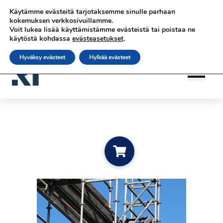
Siirry sisältöön
Siirry sisältöön
Käytämme evästeitä tarjotaksemme sinulle parhaan
|
|
|
Ota yhteyttä
Tilaa uutiskirje
rateko.fi
kokemuksen verkkosivuillamme.
Voit lukea lisää käyttämistämme evästeistä tai poistaa ne
|
RATEKO Akatemia
Suomi
käytöstä kohdassa
evästeasetukset
.
Hyväksy evästeet
Hylkää evästeet
Add to cart