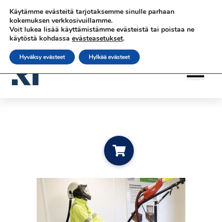
Siirry sisältöön
Siirry sisältöön
Käytämme evästeitä tarjotaksemme sinulle parhaan
|
|
|
Ota yhteyttä
Tilaa uutiskirje
rateko.fi
kokemuksen verkkosivuillamme.
Voit lukea lisää käyttämistämme evästeistä tai poistaa ne
|
RATEKO Akatemia
Suomi
käytöstä kohdassa
evästeasetukset
.
Hyväksy evästeet
Hylkää evästeet
Add to cart