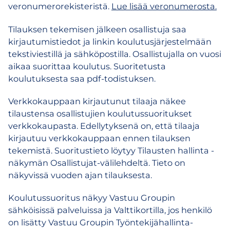
veronumerorekisteristä.
Lue lisää veronumerosta.
Tilauksen tekemisen jälkeen osallistuja saa
kirjautumistiedot ja linkin koulutusjärjestelmään
tekstiviestillä ja sähköpostilla. Osallistujalla on vuosi
aikaa suorittaa koulutus. Suoritetusta
koulutuksesta saa pdf-todistuksen.
Verkkokauppaan kirjautunut tilaaja näkee
tilaustensa osallistujien koulutussuoritukset
verkkokaupasta. Edellytyksenä on, että tilaaja
kirjautuu verkkokauppaan ennen tilauksen
tekemistä. Suoritustieto löytyy Tilausten hallinta -
näkymän Osallistujat-välilehdeltä. Tieto on
näkyvissä vuoden ajan tilauksesta.
Koulutussuoritus näkyy Vastuu Groupin
sähköisissä palveluissa ja Valttikortilla, jos henkilö
on lisätty Vastuu Groupin Työntekijähallinta-