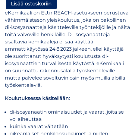
eKemikaali
Lisää ostoskoriin
–
eKemikaali on EU:n REACH-asetukseen perustuva
verkkokoulutus
vähimmäistason yleiskoulutus, joka on pakollinen
di-
di-isosyanaatteja käsitteleville työntekijöille ja näitä
isosyanaatin
töitä valvoville henkilöille. Di-isosyanaatteja
käytöstä
sisältäviä kemikaaleja ei saa käyttää
määrä
ammattikäytössä 24.8.2023 jälkeen, ellei käyttäjä
ole suorittanut hyväksytysti koulutusta di-
isosyanaattien turvallisesta käytöstä. eKemikaali
on suunnattu rakennusalalla työskenteleville
mutta palvelee soveltuvin osin myös muilla aloilla
työskenteleviä.
Koulutuksessa käsitellään:
di-isosyanaatin ominaisuudet ja vaarat, joita se
voi aiheuttaa
kuinka vaarat vältetään
oikeanlaiset henkilönsuojaimet ja niiden