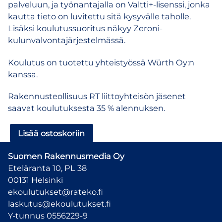
palveluun, ja työnantajalla on Valtti+-lisenssi, jonka
kautta tieto on luvitettu sitä kysyvälle taholle.
Lisäksi koulutussuoritus näkyy Zeroni-
kulunvalvontajärjestelmässä.
Koulutus on tuotettu yhteistyössä Würth Oy:n
kanssa.
Rakennusteollisuus RT liittoyhteisön jäsenet
saavat koulutuksesta 35 % alennuksen.
eKemikaali
Lisää ostoskoriin
–
verkkokoulutus
Suomen Rakennusmedia Oy
di-
Eteläranta 10, PL 38
isosyanaatin
00131 Helsinki
käytöstä
ekoulutukset@rateko.fi
määrä
laskutus@ekoulutukset.fi
Y-tunnus 0556229-9