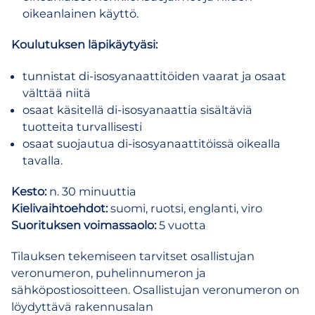
oikeanlainen käyttö.
Koulutuksen läpikäytyäsi:
tunnistat di-isosyanaattitöiden vaarat ja osaat
välttää niitä
osaat käsitellä di-isosyanaattia sisältäviä
tuotteita turvallisesti
osaat suojautua di-isosyanaattitöissä oikealla
tavalla.
Kesto:
n. 30 minuuttia
Kielivaihtoehdot:
suomi, ruotsi, englanti, viro
Suorituksen voimassaolo:
5 vuotta
Tilauksen tekemiseen tarvitset osallistujan
veronumeron, puhelinnumeron ja
sähköpostiosoitteen. Osallistujan veronumeron on
löydyttävä rakennusalan