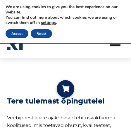
Siirry sisältöön
Siirry sisältöön
We are using cookies to give you the best experience on our
|
|
|
Kontakt
Uudiskirja tellimine
rateko.fi
website.
You can find out more about which cookies we are using or
|
RATEKO Akatemia
Eesti
switch them off in
settings
.
Accept
Reject
Lisa ostukorvi
Tere tulemast õpingutele!
Veebipoest leiate ajakohased ehitusvaldkonna
koolitused, mis toetavad ohutut, kvaliteetset,