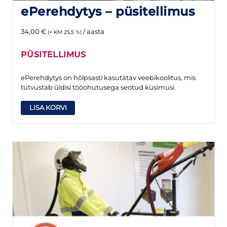
ePerehdytys – püsitellimus
34,00
€
/ aasta
(+ KM 25,5 %)
PÜSITELLIMUS
ePerehdytys on hõlpsasti kasutatav veebikoolitus, mis
tutvustab üldisi tööohutusega seotud küsimusi.
LISA KORVI