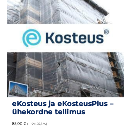
eKosteus ja eKosteusPlus –
ühekordne tellimus
85,00
€
(+ KM 25,5 %)