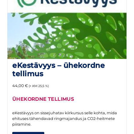
eKestävyys – ühekordne
tellimus
44,00
€
(+ KM 25,5 %)
ÜHEKORDNE TELLIMUS
eKestävyys on sissejuhatav kiirkursus selle kohta, mida
ehituses tähendavad ringmajandus ja CO2-heitmete
piiramine.