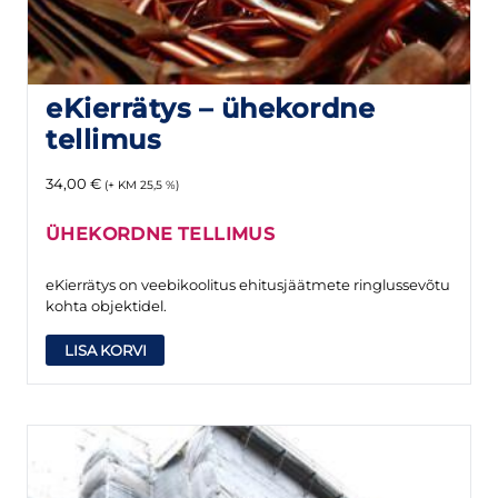
eKierrätys – ühekordne
tellimus
34,00
€
(+ KM 25,5 %)
ÜHEKORDNE TELLIMUS
eKierrätys on veebikoolitus ehitusjäätmete ringlussevõtu
kohta objektidel.
LISA KORVI