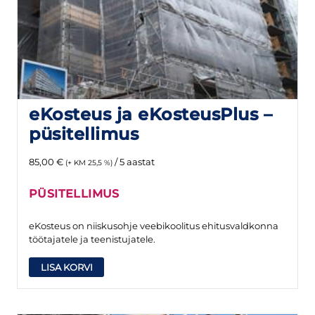
eKosteus ja eKosteusPlus –
püsitellimus
85,00
€
/ 5 aastat
(+ KM 25,5 %)
PÜSITELLIMUS
eKosteus on niiskusohje veebikoolitus ehitusvaldkonna
töötajatele ja teenistujatele.
LISA KORVI