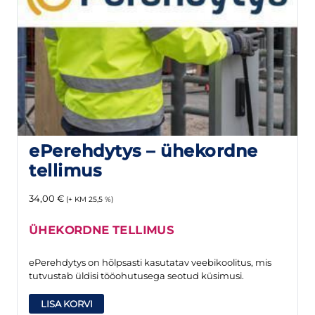
ePerehdytys – ühekordne
tellimus
34,00
€
(+ KM 25,5 %)
ÜHEKORDNE TELLIMUS
ePerehdytys on hõlpsasti kasutatav veebikoolitus, mis
tutvustab üldisi tööohutusega seotud küsimusi.
LISA KORVI