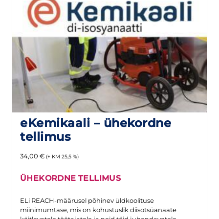
eKemikaali – ühekordne
tellimus
34,00
€
(+ KM 25,5 %)
ÜHEKORDNE TELLIMUS
ELi REACH-määrusel põhinev üldkoolituse
miinimumtase, mis on kohustuslik diisotsüanaate
käitlevatele töötajatele ja neid töid juhendavatele