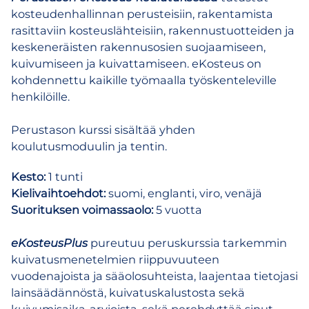
kosteudenhallinnan perusteisiin, rakentamista
rasittaviin kosteuslähteisiin, rakennustuotteiden ja
keskeneräisten rakennusosien suojaamiseen,
kuivumiseen ja kuivattamiseen. eKosteus on
kohdennettu kaikille työmaalla työskenteleville
henkilöille.
Perustason kurssi sisältää yhden
koulutusmoduulin ja tentin.
Kesto:
1 tunti
Kielivaihtoehdot:
suomi, englanti, viro, venäjä
Suorituksen voimassaolo:
5 vuotta
eKosteusPlus
pureutuu peruskurssia tarkemmin
kuivatusmenetelmien riippuvuuteen
vuodenajoista ja sääolosuhteista, laajentaa tietojasi
lainsäädännöstä, kuivatuskalustosta sekä
kuivumisaika-arvioista, sekä perehdyttää sinut