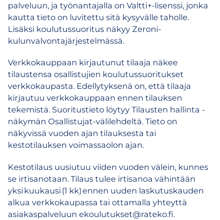
palveluun, ja työnantajalla on Valtti+-lisenssi, jonka
kautta tieto on luvitettu sitä kysyvälle taholle.
Lisäksi koulutussuoritus näkyy Zeroni-
kulunvalvontajärjestelmässä.
Verkkokauppaan kirjautunut tilaaja näkee
tilaustensa osallistujien koulutussuoritukset
verkkokaupasta. Edellytyksenä on, että tilaaja
kirjautuu verkkokauppaan ennen tilauksen
tekemistä. Suoritustieto löytyy Tilausten hallinta -
näkymän Osallistujat-välilehdeltä. Tieto on
näkyvissä vuoden ajan tilauksesta tai
kestotilauksen voimassaolon ajan.
Kestotilaus uusiutuu viiden vuoden välein, kunnes
se irtisanotaan. Tilaus tulee irtisanoa vähintään
yksi kuukausi (1 kk) ennen uuden laskutuskauden
alkua verkkokaupassa tai ottamalla yhteyttä
asiakaspalveluun ekoulutukset@rateko.fi.