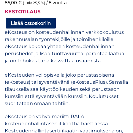
85,00
€
/ 5 vuotta
(+ alv 25,5 %)
KESTOTILAUS
eKosteus
Lisää ostoskoriin
ja
eKosteus on kosteudenhallinnan verkkokoulutus
eKosteusPlus
rakennusalan työntekijöille ja toimihenkilöille.
–
eKosteus kokoaa yhteen kosteudenhallinnan
verkkokoulutus
perustiedot ja lisää tuottavuutta, parantaa laatua
kosteudenhallinnasta
ja on tehokas tapa kasvattaa osaamista.
rakennustyömaalla
–
eKosteuden voi opiskella joko perustasoisena
kestotilaus
(eKosteus) tai syventävänä (eKosteusPlus). Samalla
määrä
tilauksella saa käyttöoikeuden sekä perustason
kurssiin että syventävään kurssiin. Koulutukset
suoritetaan omaan tahtiin.
eKosteus on vahva meriitti RALA-
kosteudenhallintasertifikaattia haettaessa.
Kosteudenhallintasertifikaatin vaatimuksena on,