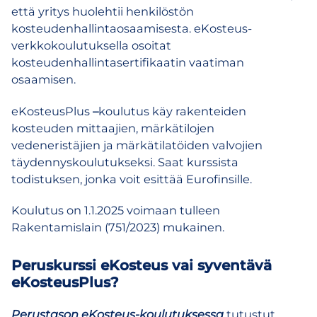
että yritys huolehtii henkilöstön
kosteudenhallintaosaamisesta. eKosteus-
verkkokoulutuksella osoitat
kosteudenhallintasertifikaatin vaatiman
osaamisen.
eKosteusPlus
–
koulutus käy rakenteiden
kosteuden mittaajien, märkätilojen
vedeneristäjien ja märkätilatöiden valvojien
täydennyskoulutukseksi. Saat kurssista
todistuksen, jonka voit esittää Eurofinsille.
Koulutus on 1.1.2025 voimaan tulleen
Rakentamislain (751/2023) mukainen.
Peruskurssi eKosteus vai syventävä
eKosteusPlus?
Perustason eKosteus-koulutuksessa
tutustut