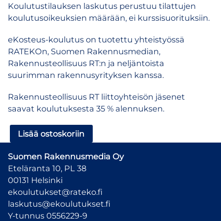
Koulutustilauksen laskutus perustuu tilattujen
koulutusoikeuksien määrään, ei kurssisuorituksiin.
eKosteus-koulutus on tuotettu yhteistyössä
RATEKOn, Suomen Rakennusmedian,
Rakennusteollisuus RT:n ja neljäntoista
suurimman rakennusyrityksen kanssa.
Rakennusteollisuus RT liittoyhteisön jäsenet
saavat koulutuksesta 35 % alennuksen.
eKosteus
Lisää ostoskoriin
ja
eKosteusPlus
Suomen Rakennusmedia Oy
–
Eteläranta 10, PL 38
verkkokoulutus
00131 Helsinki
kosteudenhallinnasta
ekoulutukset@rateko.fi
rakennustyömaalla
laskutus@ekoulutukset.fi
–
Y-tunnus 0556229-9