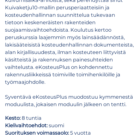
Kuivaketju10-mallin perusperiaatteisiin ja
kosteudenhallinnan suunnittelua tukevaan
tietoon keskeneräisten rakenteiden
suojaamisvaihtoehdoista. Koulutus kertoo
peruskurssia laajemmin myös lainsäädännöstä,
lakisääteisistä kosteudenhallinnan dokumenteista,
alan kirjallisuudesta, ilman kosteuteen liittyvistä
käsitteistä ja rakennuksen painesuhteiden
vaihtelusta. eKosteusPlus on kohdennettu
rakennusliikkeissä toimiville toimihenkilöille ja
työmaajohdolle.
Syventävä eKosteusPlus muodostuu kymmenestä
moduulista, jokaisen moduulin jälkeen on tentti.
Kesto:
8 tuntia
Kielivaihtoehdot:
suomi
Suorituksen voimassaolo:
5 vuotta