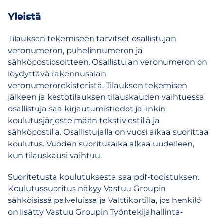
Yleistä
Tilauksen tekemiseen tarvitset osallistujan
veronumeron, puhelinnumeron ja
sähköpostiosoitteen. Osallistujan veronumeron on
löydyttävä rakennusalan
veronumerorekisteristä. Tilauksen tekemisen
jälkeen ja kestotilauksen tilauskauden vaihtuessa
osallistuja saa kirjautumistiedot ja linkin
koulutusjärjestelmään tekstiviestillä ja
sähköpostilla. Osallistujalla on vuosi aikaa suorittaa
koulutus. Vuoden suoritusaika alkaa uudelleen,
kun tilauskausi vaihtuu.
Suoritetusta koulutuksesta saa pdf-todistuksen.
Koulutussuoritus näkyy Vastuu Groupin
sähköisissä palveluissa ja Valttikortilla, jos henkilö
on lisätty Vastuu Groupin Työntekijähallinta-