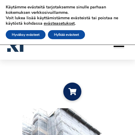
Siirry sisältöön
Siirry sisältöön
Käytämme evästeitä tarjotaksemme sinulle parhaan
|
|
|
Ota yhteyttä
Tilaa uutiskirje
rateko.fi
kokemuksen verkkosivuillamme.
Voit lukea lisää käyttämistämme evästeistä tai poistaa ne
|
RATEKO Akatemia
Suomi
käytöstä kohdassa
evästeasetukset
.
Hyväksy evästeet
Hylkää evästeet
Add to cart