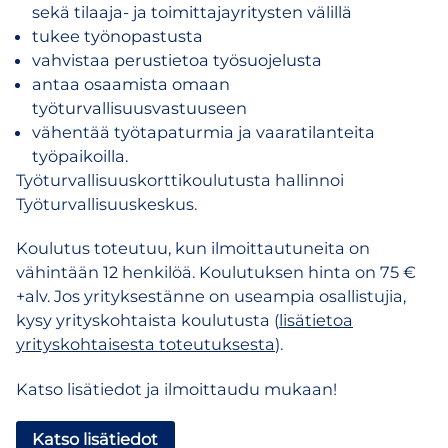
sekä tilaaja- ja toimittajayritysten välillä
tukee työnopastusta
vahvistaa perustietoa työsuojelusta
antaa osaamista omaan
työturvallisuusvastuuseen
vähentää työtapaturmia ja vaaratilanteita
työpaikoilla.
Työturvallisuuskorttikoulutusta hallinnoi
Työturvallisuuskeskus.
Koulutus toteutuu, kun ilmoittautuneita on
vähintään 12 henkilöä. Koulutuksen hinta on 75 €
+alv. Jos yrityksestänne on useampia osallistujia,
kysy yrityskohtaista koulutusta (
lisätietoa
yrityskohtaisesta toteutuksesta
).
Katso lisätiedot ja ilmoittaudu mukaan!
Katso lisätiedot