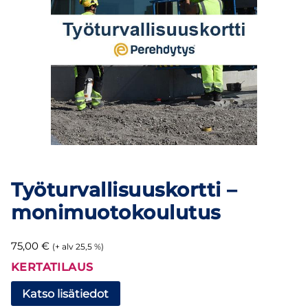
Työturvallisuuskortti –
monimuotokoulutus
75,00
€
(+ alv 25,5 %)
KERTATILAUS
Katso lisätiedot