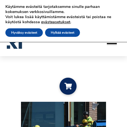
Siirry sisältöön
Siirry sisältöön
Käytämme evästeitä tarjotaksemme sinulle parhaan
|
|
|
Ota yhteyttä
Tilaa uutiskirje
rateko.fi
kokemuksen verkkosivuillamme.
Voit lukea lisää käyttämistämme evästeistä tai poistaa ne
|
RATEKO Akatemia
Suomi
käytöstä kohdassa
evästeasetukset
.
Hyväksy evästeet
Hylkää evästeet
Add to cart