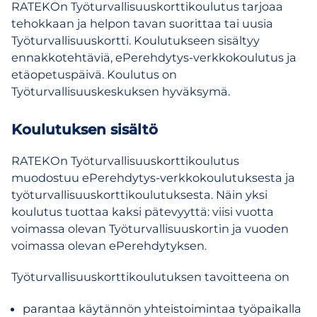
RATEKOn Työturvallisuuskorttikoulutus tarjoaa
tehokkaan ja helpon tavan suorittaa tai uusia
Työturvallisuuskortti. Koulutukseen sisältyy
ennakkotehtäviä, ePerehdytys-verkkokoulutus ja
etäopetuspäivä. Koulutus on
Työturvallisuuskeskuksen hyväksymä.
Koulutuksen sisältö
RATEKOn Työturvallisuuskorttikoulutus
muodostuu ePerehdytys-verkkokoulutuksesta ja
työturvallisuuskorttikoulutuksesta. Näin yksi
koulutus tuottaa kaksi pätevyyttä: viisi vuotta
voimassa olevan Työturvallisuuskortin ja vuoden
voimassa olevan ePerehdytyksen.
Työturvallisuuskorttikoulutuksen tavoitteena on
parantaa käytännön yhteistoimintaa työpaikalla