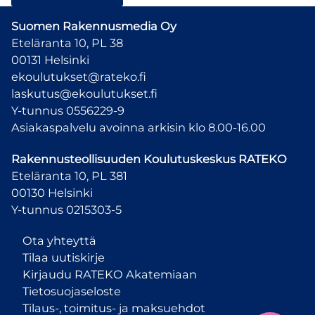
Suomen Rakennusmedia Oy
Eteläranta 10, PL 38
00131 Helsinki
ekoulutukset@rateko.fi
laskutus@ekoulutukset.fi
Y-tunnus 0556229-9
Asiakaspalvelu avoinna arkisin klo 8.00-16.00
Rakennusteollisuuden Koulutuskeskus
RATEKO
Eteläranta 10, PL 381
00130 Helsinki
Y-tunnus 0215303-5
Ota yhteyttä
Tilaa uutiskirje
Kirjaudu RATEKO Akatemiaan
Tietosuojaseloste
Tilaus-, toimitus- ja maksuehdot