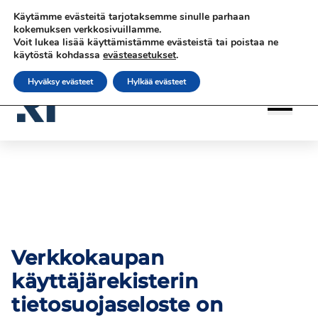
Siirry
Siirry sisältöön
Siirry sisältöön
Käytämme evästeitä tarjotaksemme sinulle parhaan
sisältöön
|
|
|
Ota yhteyttä
Tilaa uutiskirje
rateko.fi
kokemuksen verkkosivuillamme.
Voit lukea lisää käyttämistämme evästeistä tai poistaa ne
|
RATEKO Akatemia
Suomi
käytöstä kohdassa
evästeasetukset
.
Hyväksy evästeet
Hylkää evästeet
Verkkokaupan
käyttäjärekisterin
tietosuojaseloste on