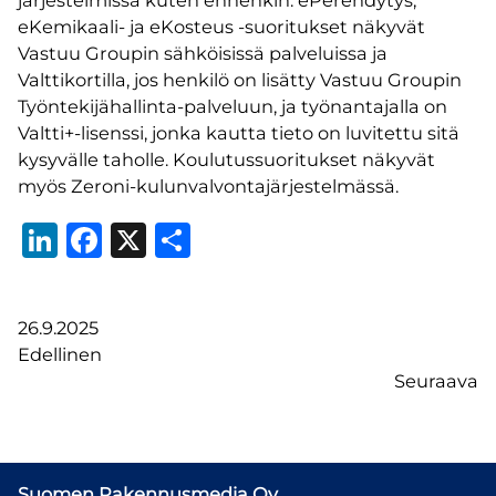
järjestelmissä kuten ennenkin: ePerehdytys,
eKemikaali- ja eKosteus -suoritukset näkyvät
Vastuu Groupin sähköisissä palveluissa ja
Valttikortilla, jos henkilö on lisätty Vastuu Groupin
Työntekijähallinta-palveluun, ja työnantajalla on
Valtti+-lisenssi, jonka kautta tieto on luvitettu sitä
kysyvälle taholle. Koulutussuoritukset näkyvät
myös Zeroni-kulunvalvontajärjestelmässä.
LinkedIn
Facebook
X
Share
26.9.2025
Edellinen
Seuraava
Suomen Rakennusmedia Oy