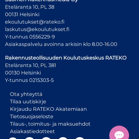
Eteläranta 10, PL 38
00131 Helsinki
ekoulutukset@rateko.fi
laskutus@ekoulutukset.fi
Y-tunnus 0556229-9
Asiakaspalvelu avoinna arkisin klo 8.00-16.00
Rakennusteollisuuden Koulutuskeskus
RATEKO
Eteläranta 10, PL 381
00130 Helsinki
Y-tunnus 0215303-5
Ota yhteyttä
Tilaa uutiskirje
Kirjaudu RATEKO Akatemiaan
Tietosuojaseloste
Tilaus-, toimitus- ja maksuehdot
Asiakastiedotteet