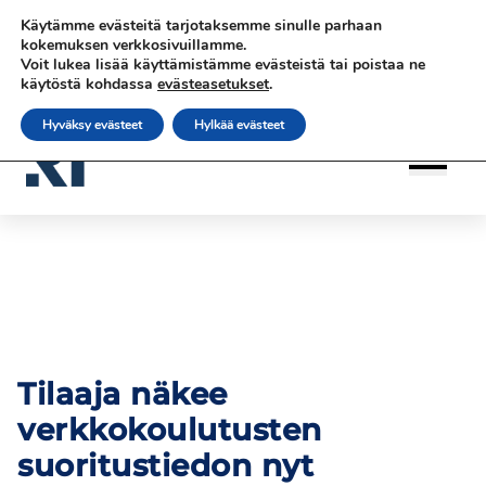
Siirry
Siirry sisältöön
Siirry sisältöön
Käytämme evästeitä tarjotaksemme sinulle parhaan
sisältöön
|
|
|
Ota yhteyttä
Tilaa uutiskirje
rateko.fi
kokemuksen verkkosivuillamme.
Voit lukea lisää käyttämistämme evästeistä tai poistaa ne
|
RATEKO Akatemia
Suomi
käytöstä kohdassa
evästeasetukset
.
Hyväksy evästeet
Hylkää evästeet
Tilaaja näkee
verkkokoulutusten
suoritustiedon nyt