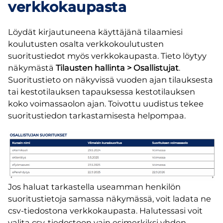
verkkokaupasta
Löydät kirjautuneena käyttäjänä tilaamiesi
koulutusten osalta verkkokoulutusten
suoritustiedot myös verkkokaupasta. Tieto löytyy
näkymästä
Tilausten hallinta
> Osallistujat
.
Suoritustieto on näkyvissä vuoden ajan tilauksesta
tai kestotilauksen tapauksessa kestotilauksen
koko voimassaolon ajan. Toivottu uudistus tekee
suoritustiedon tarkastamisesta helpompaa.
Jos haluat tarkastella useamman henkilön
suoritustietoja samassa näkymässä, voit ladata ne
csv-tiedostona verkkokaupasta. Halutessasi voit
valita csv-tiedostoon vain esimerkiksi yhden