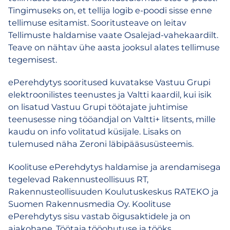
Tingimuseks on, et tellija logib e-poodi sisse enne
tellimuse esitamist. Sooritusteave on leitav
Tellimuste haldamise vaate Osalejad-vahekaardilt.
Teave on nähtav ühe aasta jooksul alates tellimuse
tegemisest.
ePerehdytys sooritused kuvatakse Vastuu Grupi
elektroonilistes teenustes ja Valtti kaardil, kui isik
on lisatud Vastuu Grupi töötajate juhtimise
teenusesse ning tööandjal on Valtti+ litsents, mille
kaudu on info volitatud küsijale. Lisaks on
tulemused näha Zeroni läbipääsusüsteemis.
Koolituse ePerehdytys haldamise ja arendamisega
tegelevad Rakennusteollisuus RT,
Rakennusteollisuuden Koulutuskeskus RATEKO ja
Suomen Rakennusmedia Oy. Koolituse
ePerehdytys sisu vastab õigusaktidele ja on
ajakohane. Töötaja tööohutuse ja tööks