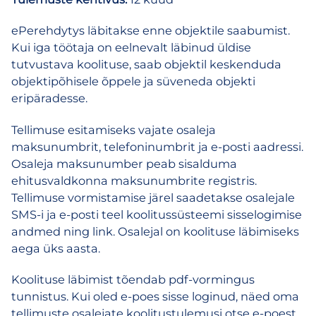
ePerehdytys läbitakse enne objektile saabumist.
Kui iga töötaja on eelnevalt läbinud üldise
tutvustava koolituse, saab objektil keskenduda
objektipõhisele õppele ja süveneda objekti
eripäradesse.
Tellimuse esitamiseks vajate osaleja
maksunumbrit, telefoninumbrit ja e-posti aadressi.
Osaleja maksunumber peab sisalduma
ehitusvaldkonna maksunumbrite registris.
Tellimuse vormistamise järel saadetakse osalejale
SMS-i ja e-posti teel koolitussüsteemi sisselogimise
andmed ning link. Osalejal on koolituse läbimiseks
aega üks aasta.
Koolituse läbimist tõendab pdf-vormingus
tunnistus. Kui oled e-poes sisse loginud, näed oma
tellimuste osalejate koolitustulemusi otse e-poest.