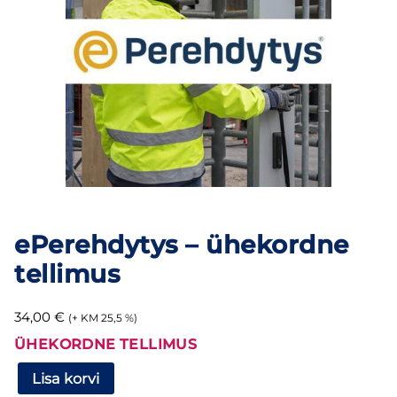
ePerehdytys – ühekordne
tellimus
34,00
€
(+ KM 25,5 %)
ÜHEKORDNE TELLIMUS
ePerehdytys
Lisa korvi
–