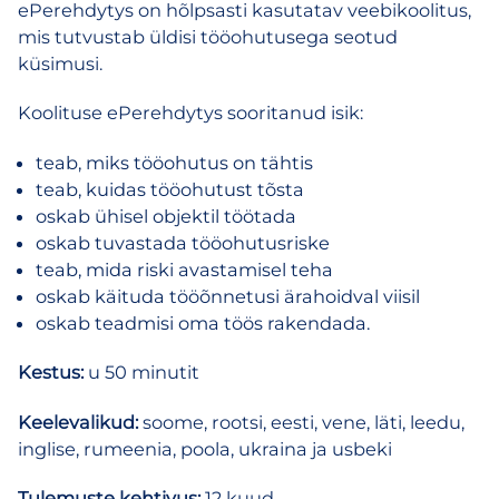
ePerehdytys on hõlpsasti kasutatav veebikoolitus,
ühekordne
mis tutvustab üldisi tööohutusega seotud
tellimus
küsimusi.
kogus
Koolituse ePerehdytys sooritanud isik:
teab, miks tööohutus on tähtis
teab, kuidas tööohutust tõsta
oskab ühisel objektil töötada
oskab tuvastada tööohutusriske
teab, mida riski avastamisel teha
oskab käituda tööõnnetusi ärahoidval viisil
oskab teadmisi oma töös rakendada.
Kestus:
u 50 minutit
Keelevalikud:
soome, rootsi, eesti, vene, läti, leedu,
inglise, rumeenia, poola, ukraina ja usbeki
Tulemuste kehtivus:
12 kuud