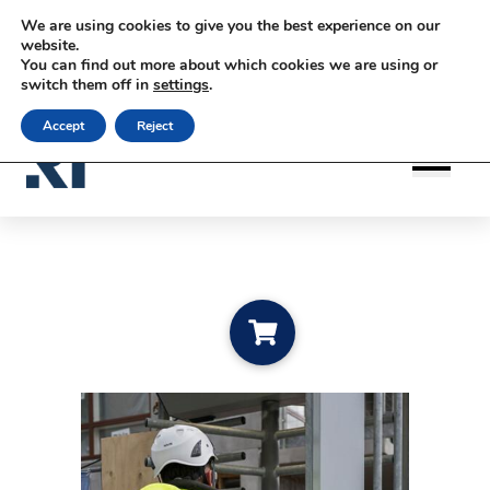
Siirry sisältöön
Siirry sisältöön
We are using cookies to give you the best experience on our
|
|
|
Kontakt
Uudiskirja tellimine
rateko.fi
website.
You can find out more about which cookies we are using or
|
RATEKO Akatemia
Eesti
switch them off in
settings
.
Accept
Reject
Lisa ostukorvi