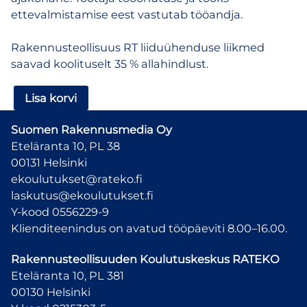
ettevalmistamise eest vastutab tööandja.
Rakennusteollisuus RT liiduühenduse liikmed
saavad koolituselt 35 % allahindlust.
ePerehdytys
Lisa korvi
–
ühekordne
Suomen Rakennusmedia Oy
tellimus
Eteläranta 10, PL 38
kogus
00131 Helsinki
ekoulutukset@rateko.fi
laskutus@ekoulutukset.fi
Y-kood 0556229-9
Klienditeenindus on avatud tööpäeviti 8.00–16.00.
Rakennusteollisuuden Koulutuskeskus
RATEKO
Eteläranta 10, PL 381
00130 Helsinki