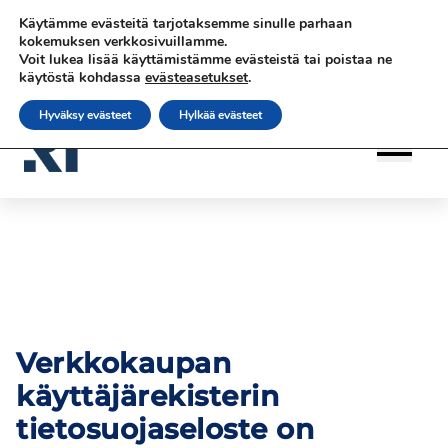
Siirry
Siirry sisältöön
Siirry sisältöön
Käytämme evästeitä tarjotaksemme sinulle parhaan
sisältöön
|
|
|
Ota yhteyttä
Tilaa uutiskirje
rateko.fi
kokemuksen verkkosivuillamme.
Voit lukea lisää käyttämistämme evästeistä tai poistaa ne
|
RATEKO Akatemia
Suomi
käytöstä kohdassa
evästeasetukset
.
Hyväksy evästeet
Hylkää evästeet
Verkkokaupan
käyttäjärekisterin
tietosuojaseloste on