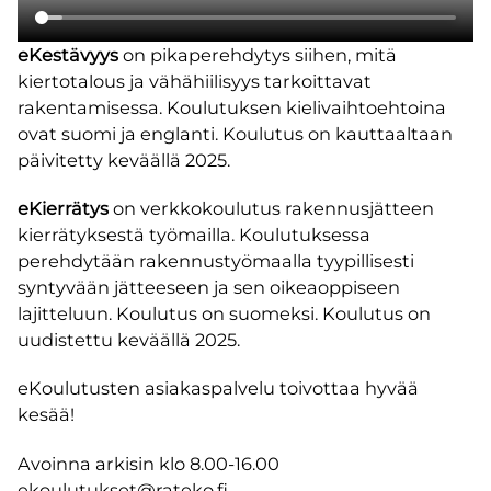
eKestävyys
on pikaperehdytys siihen, mitä
kiertotalous ja vähähiilisyys tarkoittavat
rakentamisessa. Koulutuksen kielivaihtoehtoina
ovat suomi ja englanti. Koulutus on kauttaaltaan
päivitetty keväällä 2025.
eKierrätys
on verkkokoulutus rakennusjätteen
kierrätyksestä työmailla. Koulutuksessa
perehdytään rakennustyömaalla tyypillisesti
syntyvään jätteeseen ja sen oikeaoppiseen
lajitteluun. Koulutus on suomeksi. Koulutus on
uudistettu keväällä 2025.
eKoulutusten asiakaspalvelu toivottaa hyvää
kesää!
Avoinna arkisin klo 8.00-16.00
ekoulutukset@rateko.fi