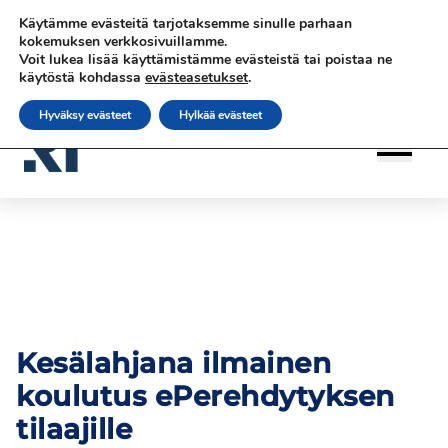
Siirry
Siirry sisältöön
Siirry sisältöön
Käytämme evästeitä tarjotaksemme sinulle parhaan
sisältöön
|
|
|
Ota yhteyttä
Tilaa uutiskirje
rateko.fi
kokemuksen verkkosivuillamme.
Voit lukea lisää käyttämistämme evästeistä tai poistaa ne
|
RATEKO Akatemia
Suomi
käytöstä kohdassa
evästeasetukset
.
Hyväksy evästeet
Hylkää evästeet
Kesälahjana ilmainen
koulutus ePerehdytyksen
tilaajille