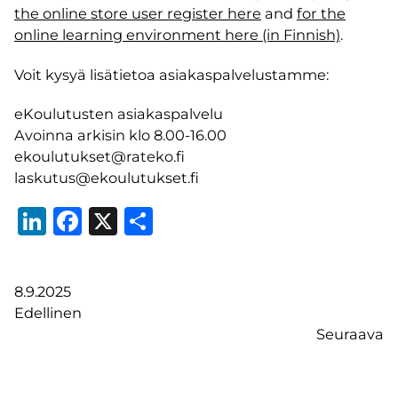
the online store user register here
and
for the
online learning environment here (in Finnish)
.
Voit kysyä lisätietoa asiakaspalvelustamme:
eKoulutusten asiakaspalvelu
Avoinna arkisin klo 8.00-16.00
ekoulutukset@rateko.fi
laskutus@ekoulutukset.fi
LinkedIn
Facebook
X
Share
8.9.2025
Edellinen
Seuraava