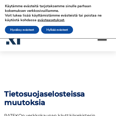
Siirry
Siirry sisältöön
Siirry sisältöön
Käytämme evästeitä tarjotaksemme sinulle parhaan
sisältöön
|
|
|
Ota yhteyttä
Tilaa uutiskirje
rateko.fi
kokemuksen verkkosivuillamme.
Voit lukea lisää käyttämistämme evästeistä tai poistaa ne
|
RATEKO Akatemia
Suomi
käytöstä kohdassa
evästeasetukset
.
Hyväksy evästeet
Hylkää evästeet
Tietosuojaselosteissa
muutoksia
RATEKOn verkkokaupan käyttäjärekisterin