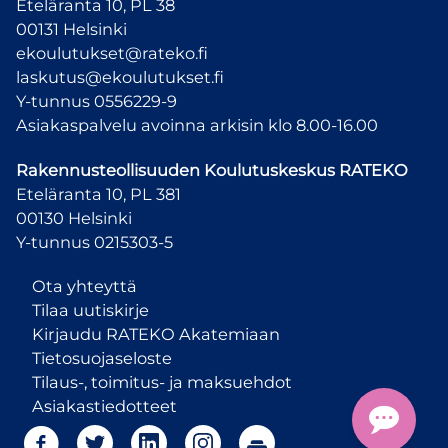
Eteläranta 10, PL 38
00131 Helsinki
ekoulutukset@rateko.fi
laskutus@ekoulutukset.fi
Y-tunnus 0556229-9
Asiakaspalvelu avoinna arkisin klo 8.00-16.00
Rakennusteollisuuden Koulutuskeskus
RATEKO
Eteläranta 10, PL 381
00130 Helsinki
Y-tunnus 0215303-5
Ota yhteyttä
Tilaa uutiskirje
Kirjaudu RATEKO Akatemiaan
Tietosuojaseloste
Tilaus-, toimitus- ja maksuehdot
Asiakastiedotteet