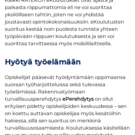
Kaikki RATEKOn eKoulutukset ovat ajasta ja
paikasta riippumattomia eli ne voi suorittaa
yksilölliseen tahtiin, joten ne voi yhdistää
joustavasti opintokokonaisuuksiin. eKoulutusten
suoritus kestää noin puolesta tunnista yhteen
työpäivään riippuen koulutuksesta ja sen voi
suorittaa tarvittaessa myös mobiililaitteella.
Hyötyä työelämään
Opiskelijat pääsevät hyödyntämään oppimaansa
suoraan työharjoitteluissa sekä tulevassa
työelämässä. Rakennustyömaan
turvallisuusperehdytys
ePerehdytys
on ollut
erityisen pidetty opiskelijoiden keskuudessa – sen
on koettu auttavan opiskelijaa myös kesätöihin
hakiessa, sillä sen suoritus on merkkinä
turvallisuusosaamisesta. Koulutuksessa käsitellään