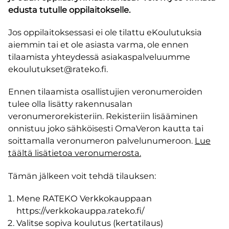
edusta tutulle oppilaitokselle.
Jos oppilaitoksessasi ei ole tilattu eKoulutuksia
aiemmin tai et ole asiasta varma, ole ennen
tilaamista yhteydessä asiakaspalveluumme
ekoulutukset@rateko.fi.
Ennen tilaamista osallistujien veronumeroiden
tulee olla lisätty rakennusalan
veronumerorekisteriin. Rekisteriin lisääminen
onnistuu joko sähköisesti OmaVeron kautta tai
soittamalla veronumeron palvelunumeroon.
Lue
täältä lisätietoa veronumerosta.
Tämän jälkeen voit tehdä tilauksen:
Mene RATEKO Verkkokauppaan
https://verkkokauppa.rateko.fi/
Valitse sopiva koulutus (kertatilaus)