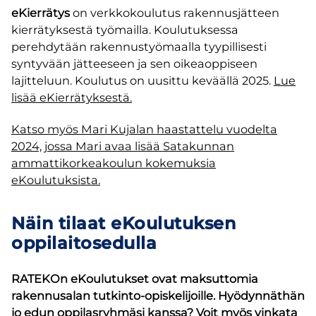
eKierrätys
on verkkokoulutus rakennusjätteen
kierrätyksestä työmailla. Koulutuksessa
perehdytään rakennustyömaalla tyypillisesti
syntyvään jätteeseen ja sen oikeaoppiseen
lajitteluun. Koulutus on uusittu keväällä 2025.
Lue
lisää eKierrätyksestä.
Katso myös Mari Kujalan haastattelu vuodelta
2024, jossa Mari avaa lisää Satakunnan
ammattikorkeakoulun kokemuksia
eKoulutuksista.
Näin tilaat eKoulutuksen
oppilaitosedulla
RATEKOn eKoulutukset ovat maksuttomia
rakennusalan tutkinto-opiskelijoille. Hyödynnäthän
jo edun oppilasryhmäsi kanssa? Voit myös vinkata