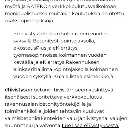
myötä ja RATEKOn verkkokoulutusvalikoiman
monipuolistuessa muitakin koulutuksia on otettu
osaksi opintojaksoja.
− eTiivistys tehdään kolmannen vuoden
syksyllä Betonityöt-opintojaksolla,
eKosteusPlus ja eKierrätys
työmaaopinnoissa kolmannen vuoden
keväällä ja eKierrätys Rakennuksen
elinkaarihallinta -opintojaksolla kolmannen
vuoden syksyllä​, Kujala listaa esimerkkejä.
eTiivistys
on betonin tiivistämiseen keskittyvä
itsenäisesti suoritettava verkkokoulutus
rakennusalan betonityöntekijöille ja
toimihenkilöille, joiden tehtäviin kuuluvat
valmisbetonirakenteiden valu ja tiivistys tai valujen
suunnittelu ja valvonta.
Lue lisää eTiivistyksestä.