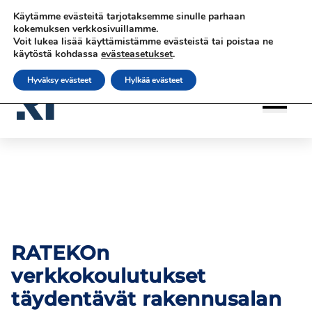
Siirry
Siirry sisältöön
Siirry sisältöön
Käytämme evästeitä tarjotaksemme sinulle parhaan
sisältöön
|
|
|
Ota yhteyttä
Tilaa uutiskirje
rateko.fi
kokemuksen verkkosivuillamme.
Voit lukea lisää käyttämistämme evästeistä tai poistaa ne
|
RATEKO Akatemia
Suomi
käytöstä kohdassa
evästeasetukset
.
Hyväksy evästeet
Hylkää evästeet
RATEKOn
verkkokoulutukset
täydentävät rakennusalan