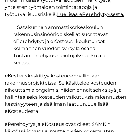
muun muassa työturvallisuuden merkitystä,
yhteisten työmaiden toimintatapoja ja
työturvallisuusriskejä.
Lue lisää ePerehdytyksestä.
− Satakunnan ammattikorkeakoulun
rakennusinsinööriopiskelijat suorittavat
ePerehdytys ja eKosteus -koulutukset
kolmannen vuoden syksyllä osana
Tuotannonohjaus-opintojaksoa, Kujala
kertoo.
eKosteus
keskittyy kosteudenhallintaan
rakennusprojekteissa. Se käsittelee kosteuden
aiheuttamia ongelmia, niiden ennaltaehkäisyä ja
hallintaa sekä kosteuden vaikutuksia rakennusten
kestävyyteen ja sisäilman laatuun.
Lue lisää
eKosteudesta.
ePerehdytys ja eKosteus ovat olleet SAMKin
käytössä jo vuosia, mutta hyvien kokemusten