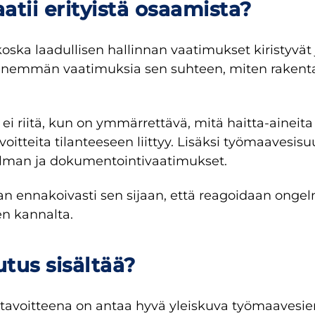
atii erityistä osaamista?
 koska laadullisen hallinnan vaatimukset kiristyvä
yhä enemmän vaatimuksia sen suhteen, miten rakent
ei riitä, kun on ymmärrettävä, mitä haitta-aineita
oitteita tilanteeseen liittyy. Lisäksi työmaavesi
ulman ja dokumentointivaatimukset.
ennakoivasti sen sijaan, että reagoidaan ongelm
en kannalta.
tus sisältää?
avoitteena on antaa hyvä yleiskuva työmaavesien