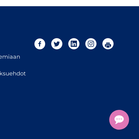
temiaan
maksuehdot