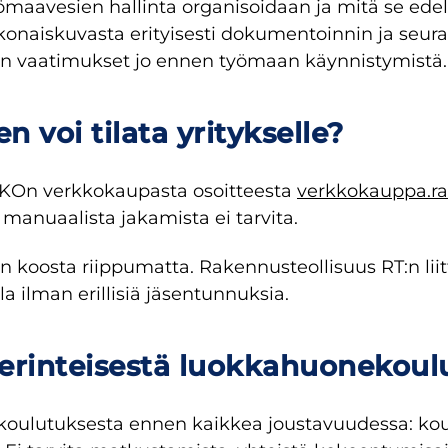
yömaavesien hallinta organisoidaan ja mitä se ede
konaiskuvasta erityisesti dokumentoinnin ja seu
an vaatimukset jo ennen työmaan käynnistymistä.
 voi tilata yritykselle?
EKOn verkkokaupasta osoitteesta
verkkokauppa.rat
ä manuaalista jakamista ei tarvita.
n koosta riippumatta. Rakennusteollisuus RT:n lii
a ilman erillisiä jäsentunnuksia.
erinteisestä luokkahuonekoul
oulutuksesta ennen kaikkea joustavuudessa: koulu