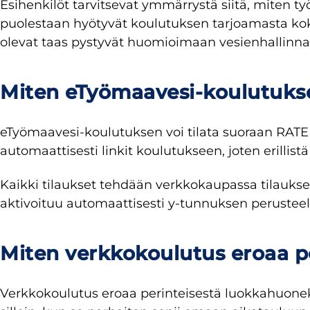
Esihenkilöt tarvitsevat ymmärrystä siitä, miten t
puolestaan hyötyvät koulutuksen tarjoamasta ko
olevat taas pystyvät huomioimaan vesienhallinn
Miten eTyömaavesi-koulutuksen
eTyömaavesi-koulutuksen voi tilata suoraan RAT
automaattisesti linkit koulutukseen, joten erillist
Kaikki tilaukset tehdään verkkokaupassa tilaukse
aktivoituu automaattisesti y-tunnuksen perusteell
Miten verkkokoulutus eroaa p
Verkkokoulutus eroaa perinteisestä luokkahuonek