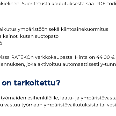
nkielinen. Suoritetusta koulutuksesta saa PDF-tod
vaikutus ympäristöön sekä kiintoainekuormitus
a keinot, kuten suotopato
ö
vissa
RATEKOn verkkokaupasta
. Hinta on 44,00 €
alennuksen, joka aktivoituu automaattisesti y-tun
 on tarkoitettu?
työmaiden esihenkilöille, laatu- ja ympäristövasta
uuluu vastuu työmaan ympäristövaikutuksista tai ve