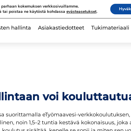
|
e parhaan kokemuksen verkkosivuillamme.
Ota yhteyttä
Tilaa uutisk
Hyväk
ä tai poistaa ne käytöstä kohdassa
evästeasetukset
.
sten hallinta
Asiakastiedotteet
Tukimateriaali
lintaan voi kouluttautu
sa suorittamalla eTyömaavesi-verkkokoulutuksen,
en, noin 1,5–2 tuntia kestävä kokonaisuus, joka
ulutus sisältää, kenelle se sopii ja miten sen voi 