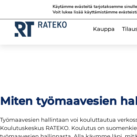
Siirry
Siirry sisältöön
Siirry sisältöön
Käytämme evästeitä tarjotaksemme sinull
sisältöön
Voit lukea lisää käyttämistämme evästeist
Kauppa
Tilau
Miten työmaavesien hal
Työmaavesien hallintaan voi kouluttautua verkos
Koulutuskeskus RATEKO. Koulutus on suomenkielin
työmaavesien hallinnasta. Alla käymme läpi, mitä ko