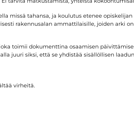
 Ei tarvita matkustamista, yhteistä kokoontumisaika
lla missä tahansa, ja koulutus etenee opiskelijan
esti rakennusalan ammattilaisille, joiden arki on ki
 joka toimii dokumenttina osaamisen päivittämise
la juuri siksi, että se yhdistää sisällöllisen laadu
ltää virheitä.