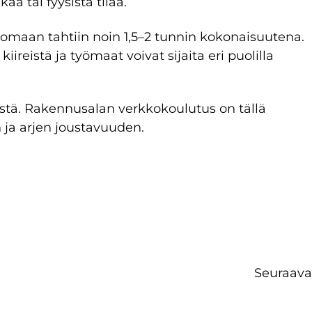
a tai fyysistä tilaa.
 omaan tahtiin noin 1,5–2 tunnin kokonaisuutena.
ireistä ja työmaat voivat sijaita eri puolilla
stä. Rakennusalan verkkokoulutus on tällä
n ja arjen joustavuuden.
Seuraava