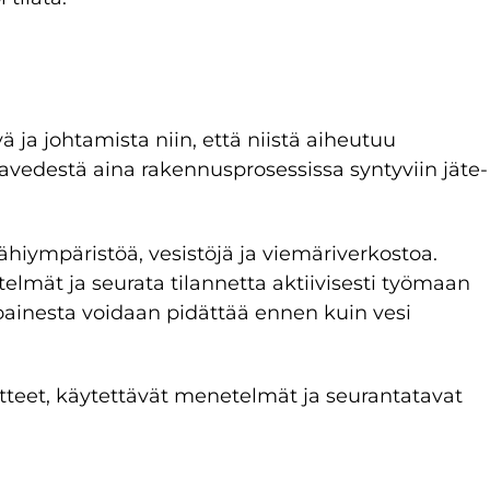
 ja johtamista niin, että niistä aiheutuu
vedestä aina rakennusprosessissa syntyviin jäte-
ähiympäristöä, vesistöjä ja viemäriverkostoa.
elmät ja seurata tilannetta aktiivisesti työmaan
oainesta voidaan pidättää ennen kuin vesi
teet, käytettävät menetelmät ja seurantatavat