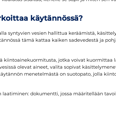
rkoittaa käytännössä?
 syntyvien vesien hallittua keräämistä, käsittelyä
ännössä tämä kattaa kaiken sadevedestä ja pohja
ä kiintoainekuormitusta, jotka voivat kuormittaa l
sissä olevat aineet, valita sopivat käsittelymenet
käytännön menetelmästä on suotopato, jolla kiint
aatiminen: dokumentti, jossa määritellään tavoit