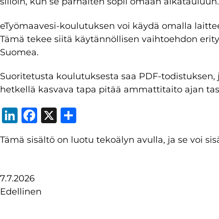
silloin, kun se parhaiten sopii omaan aikatauluun.
eTyömaavesi-koulutuksen voi käydä omalla laittee
Tämä tekee siitä käytännöllisen vaihtoehdon erityis
Suomea.
Suoritetusta koulutuksesta saa PDF-todistuksen,
hetkellä kasvava tapa pitää ammattitaito ajan tasal
LinkedIn
Facebook
X
Share
Tämä sisältö on luotu tekoälyn avulla, ja se voi sisä
7.7.2026
Edellinen