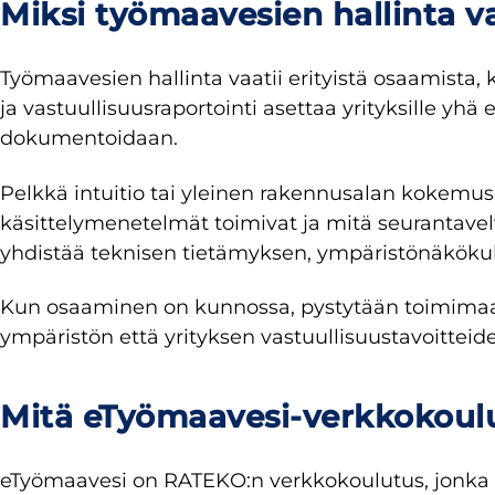
Miksi työmaavesien hallinta va
Työmaavesien hallinta vaatii erityistä osaamista,
ja vastuullisuusraportointi asettaa yrityksille 
dokumentoidaan.
Pelkkä intuitio tai yleinen rakennusalan kokemus 
käsittelymenetelmät toimivat ja mitä seurantavelv
yhdistää teknisen tietämyksen, ympäristönäkök
Kun osaaminen on kunnossa, pystytään toimimaan 
ympäristön että yrityksen vastuullisuustavoitteid
Mitä eTyömaavesi-verkkokoulu
eTyömaavesi on RATEKO:n verkkokoulutus, jonka t