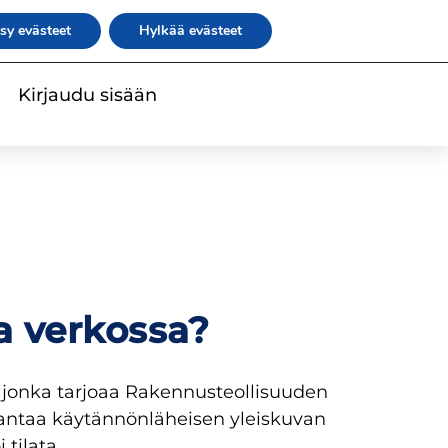
|
|
|
irje
rateko.fi
RATEKO Akatemia
Suomi
sy evästeet
Hylkää evästeet
Kirjaudu sisään
a verkossa?
 jonka tarjoaa Rakennusteollisuuden
 antaa käytännönläheisen yleiskuvan
tilata.