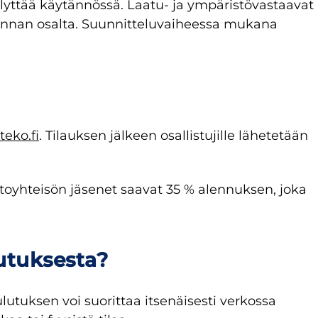
llyttää käytännössä. Laatu- ja ympäristövastaavat
rannan osalta. Suunnitteluvaiheessa mukana
eko.fi
. Tilauksen jälkeen osallistujille lähetetään
ttoyhteisön jäsenet saavat 35 % alennuksen, joka
utuksesta?
tuksen voi suorittaa itsenäisesti verkossa