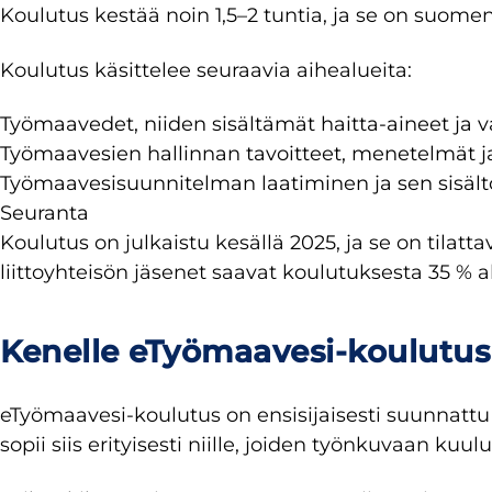
Koulutus kestää noin 1,5–2 tuntia, ja se on suome
Koulutus käsittelee seuraavia aihealueita:
Työmaavedet, niiden sisältämät haitta-aineet ja 
Työmaavesien hallinnan tavoitteet, menetelmät j
Työmaavesisuunnitelman laatiminen ja sen sisält
Seuranta
Koulutus on julkaistu kesällä 2025, ja se on tilatta
liittoyhteisön jäsenet saavat koulutuksesta 35 % 
Kenelle eTyömaavesi-koulutus
eTyömaavesi-koulutus on ensisijaisesti suunnattu 
sopii siis erityisesti niille, joiden työnkuvaan k