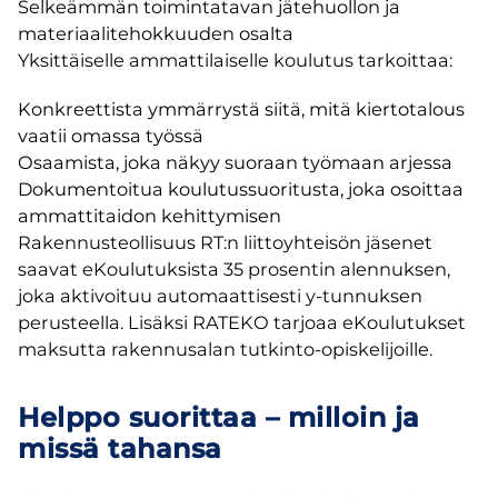
Selkeämmän toimintatavan jätehuollon ja
materiaalitehokkuuden osalta
Yksittäiselle ammattilaiselle koulutus tarkoittaa:
Konkreettista ymmärrystä siitä, mitä kiertotalous
vaatii omassa työssä
Osaamista, joka näkyy suoraan työmaan arjessa
Dokumentoitua koulutussuoritusta, joka osoittaa
ammattitaidon kehittymisen
Rakennusteollisuus RT:n liittoyhteisön jäsenet
saavat eKoulutuksista 35 prosentin alennuksen,
joka aktivoituu automaattisesti y-tunnuksen
perusteella. Lisäksi RATEKO tarjoaa eKoulutukset
maksutta rakennusalan tutkinto-opiskelijoille.
Helppo suorittaa – milloin ja
missä tahansa