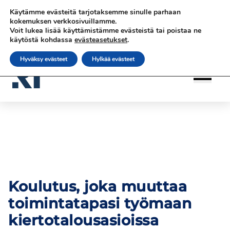
Siirry
Siirry sisältöön
Siirry sisältöön
Käytämme evästeitä tarjotaksemme sinulle parhaan
sisältöön
|
|
|
Ota yhteyttä
Tilaa uutiskirje
rateko.fi
kokemuksen verkkosivuillamme.
Voit lukea lisää käyttämistämme evästeistä tai poistaa ne
|
RATEKO Akatemia
Suomi
käytöstä kohdassa
evästeasetukset
.
Hyväksy evästeet
Hylkää evästeet
Koulutus, joka muuttaa
toimintatapasi työmaan
kiertotalousasioissa