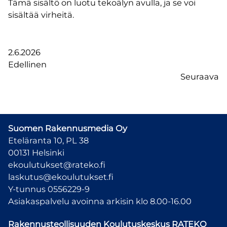
Tämä sisältö on luotu tekoälyn avulla, ja se voi
sisältää virheitä.
2.6.2026
Edellinen
Seuraava
Suomen Rakennusmedia Oy
Eteläranta 10, PL 38
00131 Helsinki
ekoulutukset@rateko.fi
laskutus@ekoulutukset.fi
Y-tunnus 0556229-9
Asiakaspalvelu avoinna arkisin klo 8.00-16.00
Rakennusteollisuuden Koulutuskeskus
RATEKO