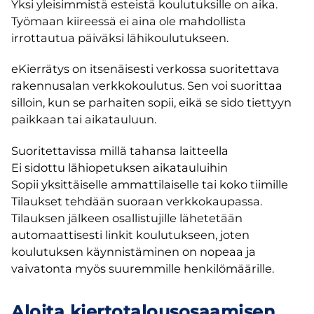
Yksi yleisimmistä esteistä koulutuksille on aika.
Työmaan kiireessä ei aina ole mahdollista
irrottautua päiväksi lähikoulutukseen.
eKierrätys on itsenäisesti verkossa suoritettava
rakennusalan verkkokoulutus. Sen voi suorittaa
silloin, kun se parhaiten sopii, eikä se sido tiettyyn
paikkaan tai aikatauluun.
Suoritettavissa millä tahansa laitteella
Ei sidottu lähiopetuksen aikatauluihin
Sopii yksittäiselle ammattilaiselle tai koko tiimille
Tilaukset tehdään suoraan verkkokaupassa.
Tilauksen jälkeen osallistujille lähetetään
automaattisesti linkit koulutukseen, joten
koulutuksen käynnistäminen on nopeaa ja
vaivatonta myös suuremmille henkilömäärille.
Aloita kiertotalousosaamisen