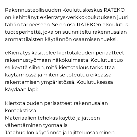
Rakennusteollisuuden Koulutuskeskus RATEKO
on kehittänyt eKierrätys-verkkokoulutuksen juuri
tähän tarpeeseen. Se on osa RATEKOn eKoulutus-
tuoteperhettä, joka on suunniteltu rakennusalan
ammattilaisten käytännön osaamisen tueksi.
eKierrätys käsittelee kiertotalouden periaatteet
rakennustyömaan näkökulmasta. Koulutus tuo
selkeyttä siihen, mitä kiertotalous tarkoittaa
käytännössä ja miten se toteutuu oikeassa
rakentamisen ympäristössä. Koulutuksessa
käydään läpi:
Kiertotalouden periaatteet rakennusalan
kontekstissa
Materiaalien tehokas käyttö ja jätteen
vähentäminen työmaalla
Jätehuollon käytännöt ja lajitteluosaaminen