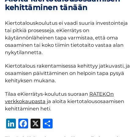
kehittäminen tänään
Kiertotalouskoulutus ei vaadi suuria investointeja
tai pitkiä prosesseja. eKierrätys on
käytännönläheinen tapa varmistaa, että oma
osaaminen tai koko tiimin tietotaito vastaa alan
nykytilannetta.
Kiertotalous rakentamisessa kehittyy jatkuvasti, ja
osaamisen päivittäminen on helpoin tapa pysyä
kehityksen mukana.
Tilaa eKierrätys-koulutus suoraan
RATEKOn
verkkokaupasta
ja aloita kiertotalousosaamisen
kehittäminen heti.
LinkedIn
Facebook
X
Share