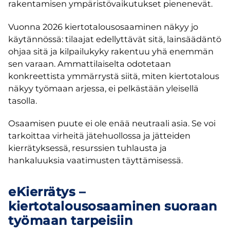
rakentamisen ympäristövaikutukset pienenevät.
Vuonna 2026 kiertotalousosaaminen näkyy jo
käytännössä: tilaajat edellyttävät sitä, lainsäädäntö
ohjaa sitä ja kilpailukyky rakentuu yhä enemmän
sen varaan. Ammattilaiselta odotetaan
konkreettista ymmärrystä siitä, miten kiertotalous
näkyy työmaan arjessa, ei pelkästään yleisellä
tasolla.
Osaamisen puute ei ole enää neutraali asia. Se voi
tarkoittaa virheitä jätehuollossa ja jätteiden
kierrätyksessä, resurssien tuhlausta ja
hankaluuksia vaatimusten täyttämisessä.
eKierrätys –
kiertotalousosaaminen suoraan
työmaan tarpeisiin