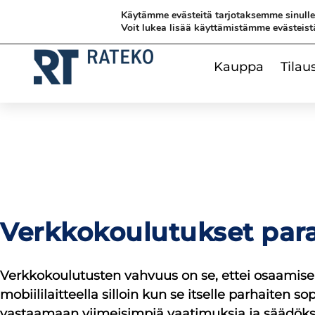
Siirry
Siirry sisältöön
Siirry sisältöön
Käytämme evästeitä tarjotaksemme sinull
sisältöön
Voit lukea lisää käyttämistämme evästeist
Kauppa
Tilau
Verkkokoulutukset paran
Verkkokoulutusten vahvuus on se, ettei osaamisen
mobiililaitteella silloin kun se itselle parhaiten s
vastaamaan viimeisimpiä vaatimuksia ja säädöks