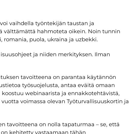
oi vaihdella työntekijän taustan ja
jä välttämättä hahmoteta oikein. Noin tunnin
nti, romania, puola, ukraina ja uzbekki.
isuusohjeet ja niiden merkityksen. Ilman
utuksen tavoitteena on parantaa käytännön
erustietoa työsuojelusta, antaa eväitä omaan
 koostuu webinaarista ja ennakkotehtävistä,
i vuotta voimassa olevan Työturvallisuuskortin ja
sen tavoitteena on nolla tapaturmaa – se, että
e on kehitetty vastaamaan tähän