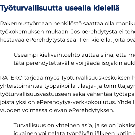
Työturvallisuutta usealla kielellä
Rakennustyömaan henkilöstö saattaa olla monikult
työkokemuksen mukaan. Jos perehdytystä ei tehdä 
kestävää ePerehdytystä saa 11 eri kielellä, joita ova
Useampi kielivaihtoehto auttaa siinä, että 
tätä perehdytettävälle voi jäädä isojakin au
RATEKO tarjoaa myös Työturvallisuuskeskuksen h
yhteistoimintaa työpaikoilla tilaaja- ja toimittaja
työturvallisuusvastuuseen sekä vähentää työtapat
joista yksi on ePerehdytys-verkkokoulutus. Yhdellä
vuoden voimassa olevan ePerehdytyksen.
Turvallisuus on yhteinen asia, ja se on jokai
jokainen voi palata työpäivän jälkeen koti