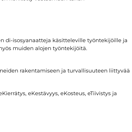
-isosyanaatteja käsitteleville työntekijöille ja
 myös muiden alojen työntekijöitä.
lineiden rakentamiseen ja turvallisuuteen liittyvää
ierrätys, eKestävyys, eKosteus, eTiivistys ja