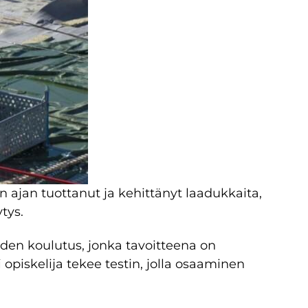
jan tuottanut ja kehittänyt laadukkaita,
tys.
oiden koulutus, jonka tavoitteena on
piskelija tekee testin, jolla osaaminen