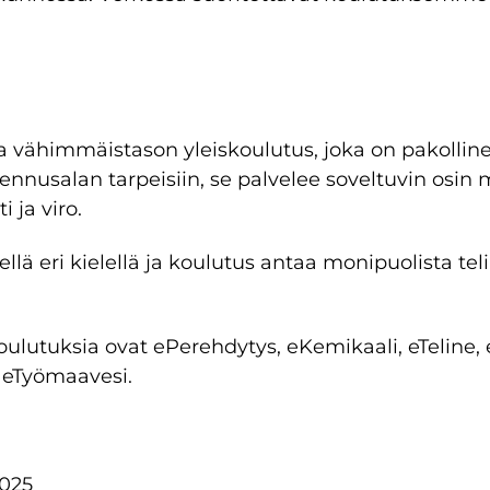
himmäistason yleiskoulutus, joka on pakollinen di
akennusalan tarpeisiin, se palvelee soveltuvin osin
 ja viro.
ellä eri kielellä ja koulutus antaa monipuolista te
ulutuksia ovat ePerehdytys, eKemikaali, eTeline, eK
 eTyömaavesi.
2025