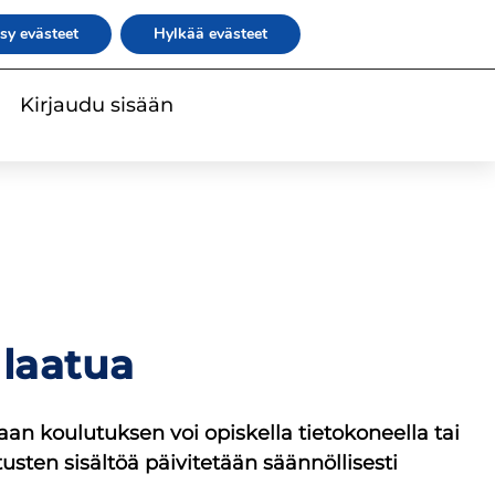
|
|
|
irje
rateko.fi
RATEKO Akatemia
Suomi
sy evästeet
Hylkää evästeet
Kirjaudu sisään
 laatua
an koulutuksen voi opiskella tietokoneella tai
utusten sisältöä päivitetään säännöllisesti