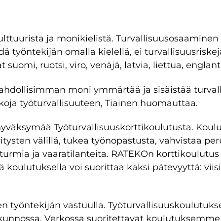
tuurista ja monikielistä. Turvallisuusosaaminen v
työntekijän omalla kielellä, ei turvallisuusriske
t suomi, ruotsi, viro, venäjä, latvia, liettua, engla
mahdollisimman moni ymmärtää ja sisäistää turvall
kkoja työturvallisuuteen, Tiainen huomauttaa.
yväksymää Työturvallisuuskorttikoulutusta. Koul
yritysten välillä, tukea työnopastusta, vahvistaa p
urmia ja vaaratilanteita. RATEKOn korttikoulutus
 koulutuksella voi suorittaa kaksi pätevyyttä: viis
sen työntekijän vastuulla. Työturvallisuuskoulutuk
in kunnossa. Verkossa suoritettavat koulutuksemm