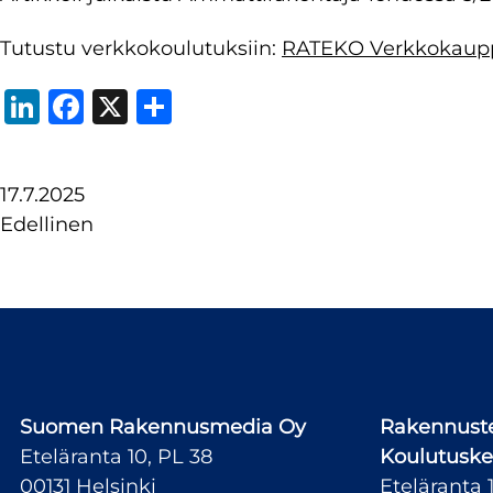
Tutustu verkkokoulutuksiin:
RATEKO Verkkokaup
LinkedIn
Facebook
X
Share
17.7.2025
Edellinen
Suomen Rakennusmedia Oy
Rakennuste
Eteläranta 10, PL 38
Koulutuske
00131 Helsinki
Eteläranta 