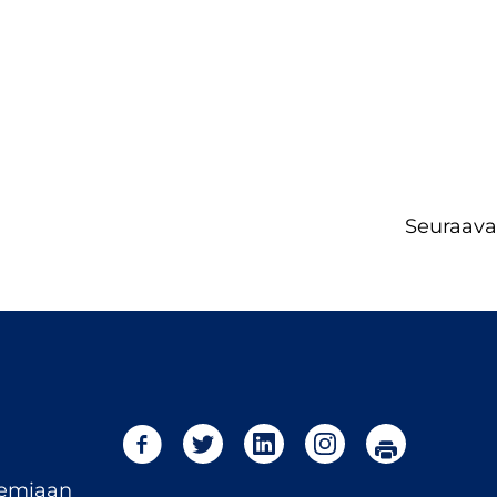
Seuraava
temiaan