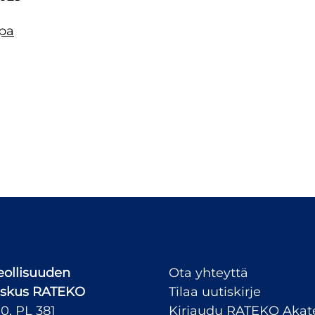
pa
ollisuuden
Ota yhteyttä
skus
RATEKO
Tilaa uutiskirje
10, PL 381
Kirjaudu RATEKO Aka