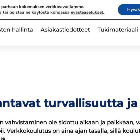
|
e parhaan kokemuksen verkkosivuillamme.
Ota yhteyttä
Tilaa uutisk
Hyväk
ä tai poistaa ne käytöstä kohdassa
evästeasetukset
.
sten hallinta
Asiakastiedotteet
Tukimateriaali
tavat turvallisuutta ja
 vahvistaminen ole sidottu aikaan ja paikkaan, va
opii. Verkkokoulutus on aina ajan tasalla, sillä koul
iä.