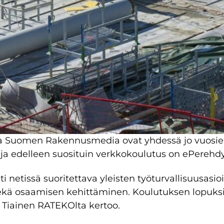
Suomen Rakennusmedia ovat yhdessä jo vuosien a
ja edelleen suosituin verkkokoulutus on ePerehdy
i netissä suoritettava yleisten työturvallisuusasi
kä osaamisen kehittäminen. Koulutuksen lopuksi o
i Tiainen RATEKOlta kertoo.