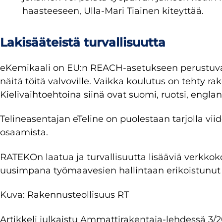
haasteeseen, Ulla-Mari Tiainen kiteyttää.
Lakisääteistä turvallisuutta
eKemikaali on EU:n REACH-asetukseen perustuva vä
näitä töitä valvoville. Vaikka koulutus on tehty r
Kielivaihtoehtoina siinä ovat suomi, ruotsi, englanti
Telineasentajan eTeline on puolestaan tarjolla viid
osaamista.
RATEKOn laatua ja turvallisuutta lisääviä verkkoko
uusimpana työmaavesien hallintaan erikoistunut
Kuva: Rakennusteollisuus RT
Artikkeli julkaistu Ammattirakentaja-lehdessä 3/