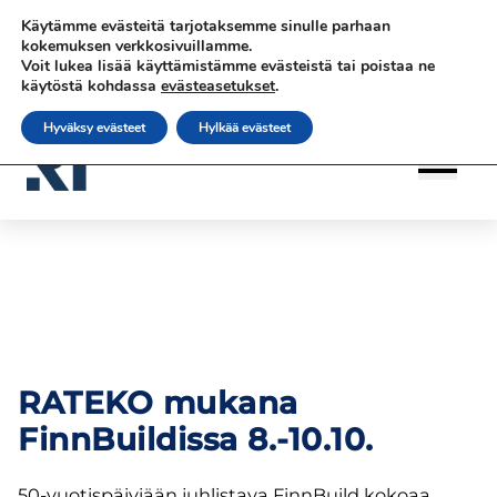
Siirry
Siirry sisältöön
Siirry sisältöön
Käytämme evästeitä tarjotaksemme sinulle parhaan
sisältöön
|
|
|
Ota yhteyttä
Tilaa uutiskirje
rateko.fi
kokemuksen verkkosivuillamme.
Voit lukea lisää käyttämistämme evästeistä tai poistaa ne
|
RATEKO Akatemia
Suomi
käytöstä kohdassa
evästeasetukset
.
Hyväksy evästeet
Hylkää evästeet
RATEKO mukana
FinnBuildissa 8.-10.10.
50-vuotispäiviään juhlistava FinnBuild kokoaa