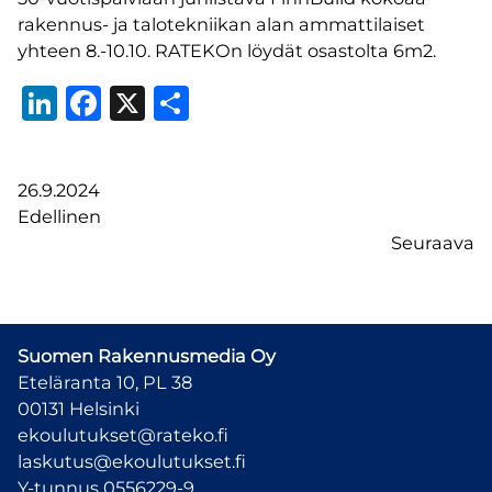
rakennus- ja talotekniikan alan ammattilaiset
yhteen 8.-10.10. RATEKOn löydät osastolta 6m2.
LinkedIn
Facebook
X
Share
26.9.2024
Edellinen
Seuraava
Suomen Rakennusmedia Oy
Eteläranta 10, PL 38
00131 Helsinki
ekoulutukset@rateko.fi
laskutus@ekoulutukset.fi
Y-tunnus 0556229-9