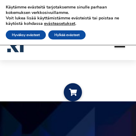
Siirry sisältöön
Siirry sisältöön
Käytämme evästeitä tarjotaksemme sinulle parhaan
|
|
|
Ota yhteyttä
Tilaa uutiskirje
rateko.fi
kokemuksen verkkosivuillamme.
Voit lukea lisää käyttämistämme evästeistä tai poistaa ne
|
RATEKO Akatemia
Suomi
käytöstä kohdassa
evästeasetukset
.
Hyväksy evästeet
Hylkää evästeet
Add to cart