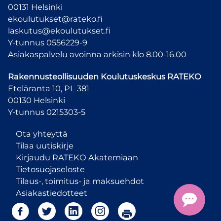
00131 Helsinki
ekoulutukset@rateko.fi
laskutus@ekoulutukset.fi
Y-tunnus 0556229-9
Asiakaspalvelu avoinna arkisin klo 8.00-16.00
Rakennusteollisuuden Koulutuskeskus
RATEKO
Eteläranta 10, PL 381
00130 Helsinki
Y-tunnus 0215303-5
Ota yhteyttä
Tilaa uutiskirje
Kirjaudu RATEKO Akatemiaan
Tietosuojaseloste
Tilaus-, toimitus- ja maksuehdot
Asiakastiedotteet