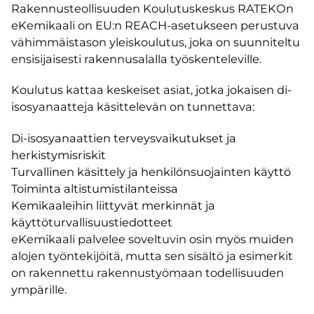
Rakennusteollisuuden Koulutuskeskus RATEKOn
eKemikaali on EU:n REACH-asetukseen perustuva
vähimmäistason yleiskoulutus, joka on suunniteltu
ensisijaisesti rakennusalalla työskenteleville.
Koulutus kattaa keskeiset asiat, jotka jokaisen di-
isosyanaatteja käsittelevän on tunnettava:
Di-isosyanaattien terveysvaikutukset ja
herkistymisriskit
Turvallinen käsittely ja henkilönsuojainten käyttö
Toiminta altistumistilanteissa
Kemikaaleihin liittyvät merkinnät ja
käyttöturvallisuustiedotteet
eKemikaali palvelee soveltuvin osin myös muiden
alojen työntekijöitä, mutta sen sisältö ja esimerkit
on rakennettu rakennustyömaan todellisuuden
ympärille.