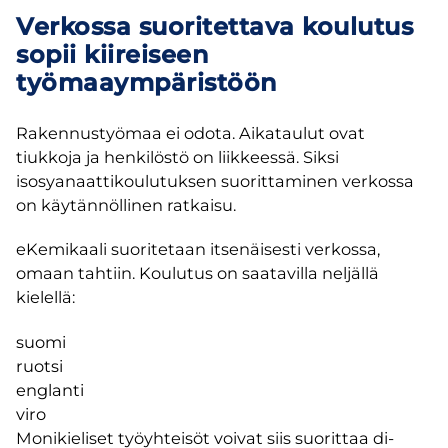
Verkossa suoritettava koulutus
sopii kiireiseen
työmaaympäristöön
Rakennustyömaa ei odota. Aikataulut ovat
tiukkoja ja henkilöstö on liikkeessä. Siksi
isosyanaattikoulutuksen suorittaminen verkossa
on käytännöllinen ratkaisu.
eKemikaali suoritetaan itsenäisesti verkossa,
omaan tahtiin. Koulutus on saatavilla neljällä
kielellä:
suomi
ruotsi
englanti
viro
Monikieliset työyhteisöt voivat siis suorittaa di-