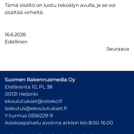
Tämä sisältö on luotu tekoälyn avulla, ja se voi
sisältää virheitä.
16.6.2026
Edellinen
Seuraava
Suomen Rakennusmedia Oy
Eteläranta 10, PL 38
00131 Helsinki
ekoulutukset@rateko.fi
laskutus@ekoulutukset.fi
Y-tunnus 0556229-9
Asiakaspalvelu avoinna arkisin klo 8.00-16.00