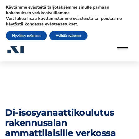
Siirry
Siirry sisältöön
Siirry sisältöön
Käytämme evästeitä tarjotaksemme sinulle parhaan
sisältöön
|
|
|
Ota yhteyttä
Tilaa uutiskirje
rateko.fi
kokemuksen verkkosivuillamme.
Voit lukea lisää käyttämistämme evästeistä tai poistaa ne
|
RATEKO Akatemia
Suomi
käytöstä kohdassa
evästeasetukset
.
Hyväksy evästeet
Hylkää evästeet
Di-isosyanaattikoulutus
rakennusalan
ammattilaisille verkossa