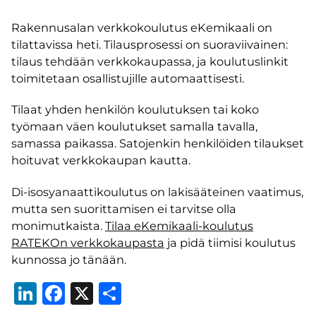
Rakennusalan verkkokoulutus eKemikaali on
tilattavissa heti. Tilausprosessi on suoraviivainen:
tilaus tehdään verkkokaupassa, ja koulutuslinkit
toimitetaan osallistujille automaattisesti.
Tilaat yhden henkilön koulutuksen tai koko
työmaan väen koulutukset samalla tavalla,
samassa paikassa. Satojenkin henkilöiden tilaukset
hoituvat verkkokaupan kautta.
Di-isosyanaattikoulutus on lakisääteinen vaatimus,
mutta sen suorittamisen ei tarvitse olla
monimutkaista.
Tilaa eKemikaali-koulutus
RATEKOn verkkokaupasta
ja pidä tiimisi koulutus
kunnossa jo tänään.
LinkedIn
Facebook
X
Share