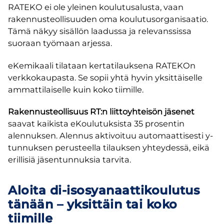
RATEKO ei ole yleinen koulutusalusta, vaan
rakennusteollisuuden oma koulutusorganisaatio.
Tämä näkyy sisällön laadussa ja relevanssissa
suoraan työmaan arjessa.
eKemikaali tilataan kertatilauksena RATEKOn
verkkokaupasta. Se sopii yhtä hyvin yksittäiselle
ammattilaiselle kuin koko tiimille.
Rakennusteollisuus RT:n liittoyhteisön jäsenet
saavat kaikista eKoulutuksista 35 prosentin
alennuksen. Alennus aktivoituu automaattisesti y-
tunnuksen perusteella tilauksen yhteydessä, eikä
erillisiä jäsentunnuksia tarvita.
Aloita di-isosyanaattikoulutus
tänään – yksittäin tai koko
tiimille