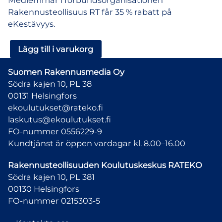
Medlemmar i förbundsorganisationen
Rakennusteollisuus RT får 35 % rabatt på
eKestävyys.
eKestävyys
Lägg till i varukorg
–
engångsbeställning
Suomen Rakennusmedia Oy
mängd
Södra kajen 10, PL 38
00131 Helsingfors
ekoulutukset@rateko.fi
laskutus@ekoulutukset.fi
FO-nummer 0556229-9
Kundtjänst är öppen vardagar kl. 8.00–16.00
Rakennusteollisuuden Koulutuskeskus
RATEKO
Södra kajen 10, PL 381
00130 Helsingfors
FO-nummer 0215303-5