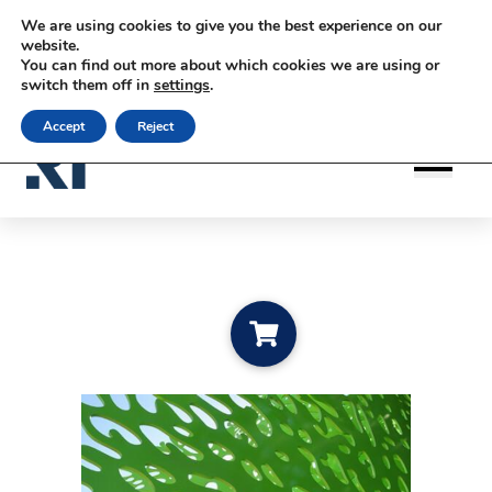
Siirry sisältöön
Siirry sisältöön
We are using cookies to give you the best experience on our
|
|
Kontakta oss
Prenumerera på nyhetsbrev
website.
You can find out more about which cookies we are using or
|
|
rateko.fi
RATEKO Akademi
Svenska
switch them off in
settings
.
Accept
Reject
Lägg i varukorgen