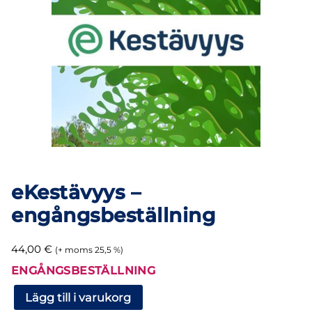
eKestävyys –
engångsbeställning
44,00
€
(+ moms 25,5 %)
ENGÅNGSBESTÄLLNING
eKestävyys
Lägg till i varukorg
–